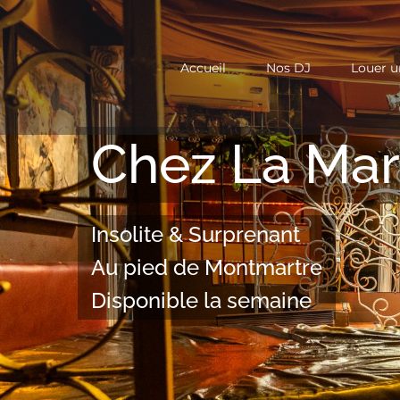
Passer
au
Accueil
Nos DJ
Louer u
contenu
Chez La Mar
Insolite & Surprenant
Au pied de Montmartre
Disponible la semaine