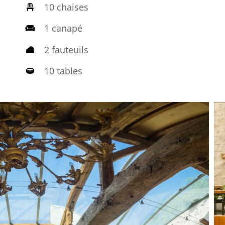
10 chaises
1 canapé
2 fauteuils
10 tables