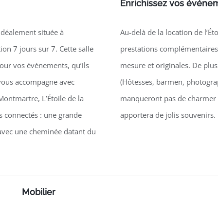
Enrichissez vos événem
t idéalement située à
Au-delà de la location de l’É
on 7 jours sur 7. Cette salle
prestations complémentaires
our vos événements, qu’ils
mesure et originales. De plu
e vous accompagne avec
(Hôtesses, barmen, photograp
Montmartre, L’Étoile de la
manqueront pas de charmer v
es connectés : une grande
apportera de jolis souvenirs.
 avec une cheminée datant du
Mobilier