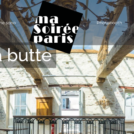
ne sono
Photobooth
a butte