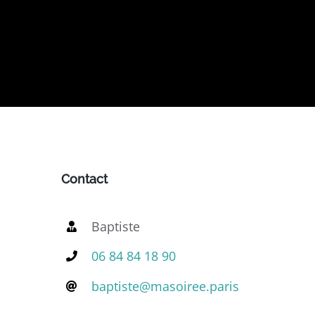
Contact
Baptiste
06 84 84 18 90
baptiste@masoiree.paris