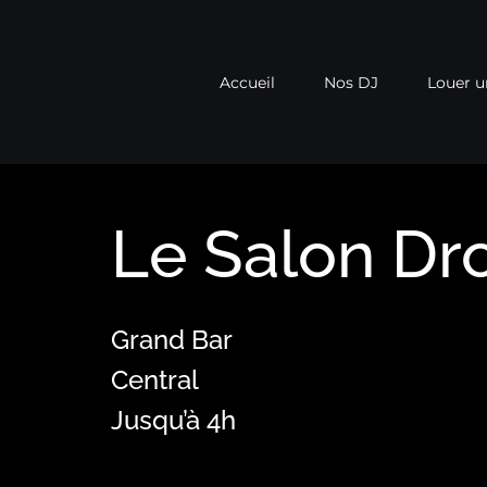
Passer
au
Accueil
Nos DJ
Louer u
contenu
Le Salon Dr
Grand Bar
Central
Jusqu’à 4h