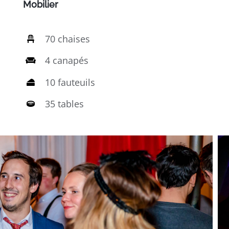
Mobilier
70 chaises
4 canapés
10 fauteuils
35 tables